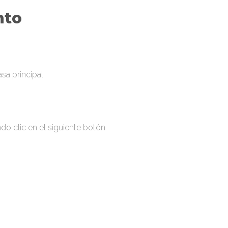
nto
sa principal
do clic en el siguiente botón