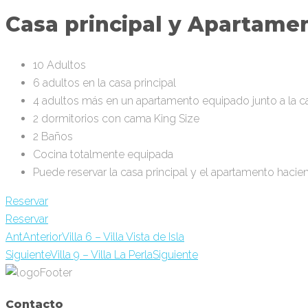
Casa principal y Apartame
10 Adultos
6 adultos en la casa principal
4 adultos más en un apartamento equipado junto a la ca
2 dormitorios con cama King Size
2 Baños
Cocina totalmente equipada
Puede reservar la casa principal y el apartamento hacien
Reservar
Reservar
Ant
Anterior
Villa 6 – Villa Vista de Isla
Siguiente
Villa 9 – Villa La Perla
Siguiente
Contacto