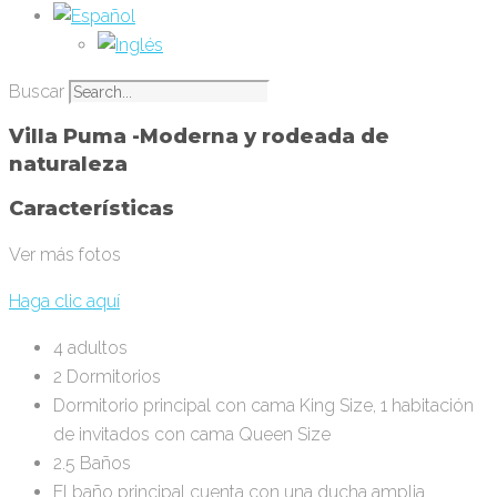
Buscar
Villa Puma -Moderna y rodeada de
naturaleza
Características
Ver más fotos
Haga clic aquí
4 adultos
2 Dormitorios
Dormitorio principal con cama King Size, 1 habitación
de invitados con cama Queen Size
2.5 Baños
El baño principal cuenta con una ducha amplia